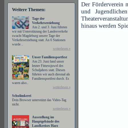
Der Förderverein 
Weitere Themen:
und Jugendlichen
Theaterveranstalt
Tage der
Verkehrserziehung
hinaus werden Spiel
Am 2. und 3. Juni führten
wir mit Unterstützung der Landesverkehr
swacht Magdeburg unsere Tage der
Verkehrserziehung statt. An 6 Stationen
wurde ..
weiterlesen »
Unser Familiensportfest
Am 23. Juni fand unser
letzter Fitnessjuwel des
Schuljahres statt. Diesen
führten wir auch diesmal als
Familiensportfest durch. Es
waren also..
weiterlesen »
Schulimkerei
Dein Browser unterstützt das Video-Tag
nicht.
weiterlesen »
Ausstellung im
Hauptgebäude des
Landkreises Harz