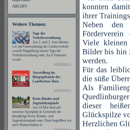
konnten damit
ARCHIV
ihrer Training
Neben den S
Weitere Themen:
Förderverein 
Tage der
Verkehrserziehung
Viele kleine
Am 2. und 3. Juni führten
wir mit Unterstützung der Landesverkehr
Bilder bis hin
swacht Magdeburg unsere Tage der
Verkehrserziehung statt. An 6 Stationen
werden.
wurde ..
weiterlesen »
Für das leibl
Ausstellung im
die süße Überr
Hauptgebäude des
Landkreises Harz
Als Familienp
weiterlesen »
Quedlinburger
Kreis-Kinder-und
Jugendolympiade
dieser heiß
Am 19.Mai fand auf
unserem Sportplatz in Gernrode die
Glückspilze vo
diesjährige Kreis-Kinder- und
Jugendolympiade statt. Dazu begrüßten wir
Herzlichen Gl
auch Mannschaften d..
weiterlesen »