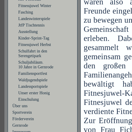
waren also a
Fitnessjuwel Winter
Freunde einge
Fasching
zu bewegen un
Landeswinterspiele
JtfP Tischtennis
Gemeinschaft
Ausstellung
erleben. Da
Kinder-Sprint-Tag
Fitnessjuwel Herbst
gesammelt w
Schulfahrt in den
gemeinsam ge
Serengetipark
Schuljubiläum.
den großen F
10 Jahre in Gernrode
Familienange
Familiensportfest
Waldjugendspiele
bewältigt h
Landessportspiele
Fitnesjuwel-
Unser erster Honig
Einschulung
Fitnesjuwel d
Über uns
verdiente Fitn
Sportverein
Zur Eröffnung
Förderverein
Gernrode
von Frau Fic
Impressum