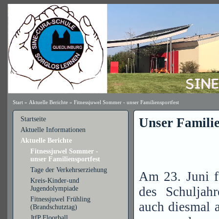
Start
»
Aktuelle Berichte
»
Fitnessjuwel Sommer - unser Familiensportfest
Startseite
Unser Familie
Aktuelle Informationen
Aktuelle Berichte
Fitnessjuwel Sommer -
unser Familiensportfest
Tage der Verkehrserziehung
Am 23. Juni fa
Kreis-Kinder-und
des Schuljahr
Jugendolympiade
Fitnessjuwel Frühling
auch diesmal a
(Brandschutztag)
JtfP Floorball