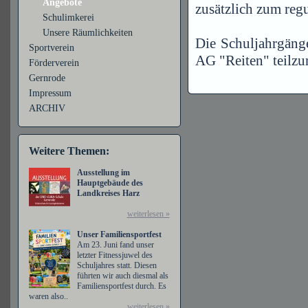
Angebote
zusätzlich zum regu
Schulimkerei
Unsere Räumlichkeiten
Die Schuljahrgäng
Sportverein
AG "Reiten" teilz
Förderverein
Gernrode
Impressum
ARCHIV
Weitere Themen:
Ausstellung im
Hauptgebäude des
Landkreises Harz
weiterlesen »
Unser Familiensportfest
Am 23. Juni fand unser
letzter Fitnessjuwel des
Schuljahres statt. Diesen
führten wir auch diesmal als
Familiensportfest durch. Es
waren also..
weiterlesen »